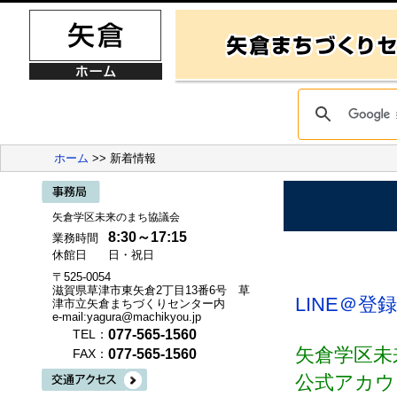
ホーム
>> 新着情報
矢倉学区未来のまち協議会
8:30～17:15
業務時間
休館日
日・祝日
〒525-0054
滋賀県草津市東矢倉2丁目13番6号 草
LINE＠
津市立矢倉まちづくりセンター内
e-mail:yagura@machikyou.jp
077-565-1560
TEL：
矢倉学区未
077-565-1560
FAX：
公式アカウ