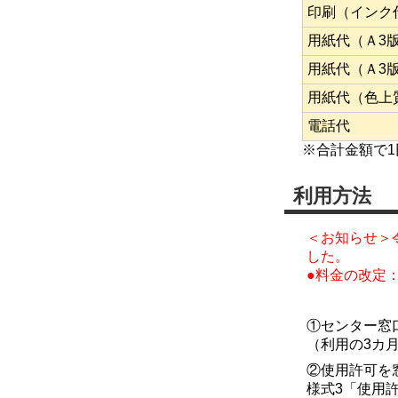
印刷（インク
用紙代（Ａ3
用紙代（Ａ3
用紙代（色上
電話代
※合計金額で
利用方法
＜お知らせ＞
した。
●料金の改定
①センター窓
（利用の3カ
②使用許可を
様式3「使用