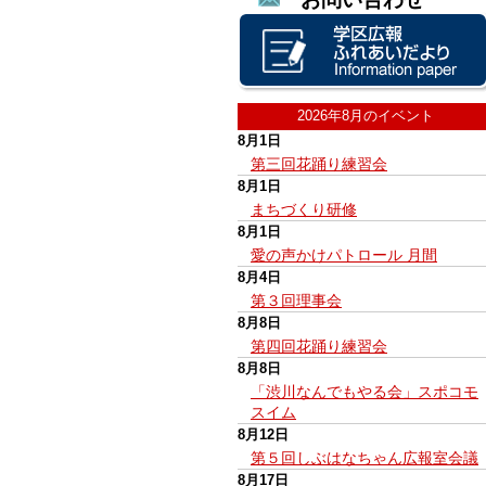
2026年8月のイベント
8月1日
第三回花踊り練習会
8月1日
まちづくり研修
8月1日
愛の声かけパトロール 月間
8月4日
第３回理事会
8月8日
第四回花踊り練習会
8月8日
「渋川なんでもやる会」スポコモ
スイム
8月12日
第５回しぶはなちゃん広報室会議
8月17日