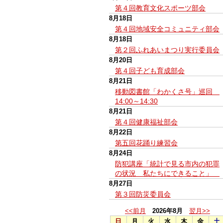
第４回教育文化スポーツ部会
8月18日
第４回地域安全コミュニティ部会
8月18日
第２回ふれあいまつり実行委員会
8月20日
第４回子ども育成部会
8月21日
移動図書館「わかくさ号」巡回
14:00～14:30
8月21日
第４回健康福祉部会
8月22日
第五回花踊り練習会
8月24日
防犯講座「統計で見る市内の犯罪
の状況 私たちにできること」
8月27日
第３回防災委員会
<<前月
2026年8月
翌月>>
日
月
火
水
木
金
土