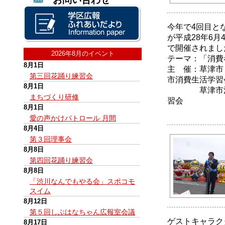
今年で4回目と
が平成28年6月
で開催されまし
2026年8月のイベント
テーマ：「消費
8月1日
主 催：草津市
第三回花踊り練習会
市消費生活学習
8月1日
草津市消費
まちづくり研修
習会
8月1日
愛の声かけパトロール 月間
8月4日
第３回理事会
8月8日
第四回花踊り練習会
8月8日
「渋川なんでもやる会」スポコモ
スイム
8月12日
第５回しぶはなちゃん広報室会議
ゲストキャラク
8月17日