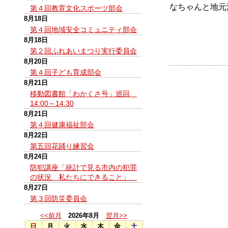
なちゃんと地元
第４回教育文化スポーツ部会
8月18日
第４回地域安全コミュニティ部会
8月18日
第２回ふれあいまつり実行委員会
8月20日
第４回子ども育成部会
8月21日
移動図書館「わかくさ号」巡回
14:00～14:30
8月21日
第４回健康福祉部会
8月22日
第五回花踊り練習会
8月24日
防犯講座「統計で見る市内の犯罪
の状況 私たちにできること」
8月27日
第３回防災委員会
<<前月
2026年8月
翌月>>
日
月
火
水
木
金
土