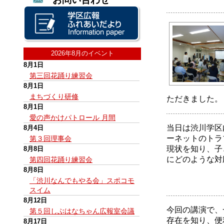
2026年8月のイベント
8月1日
第三回花踊り練習会
8月1日
まちづくり研修
ただきました。
8月1日
愛の声かけパトロール 月間
当日は渋川学区
8月4日
ーネットのトラ
第３回理事会
現状を知り、子
8月8日
にどのような対
第四回花踊り練習会
8月8日
「渋川なんでもやる会」スポコモ
スイム
8月12日
今回の講演で、
第５回しぶはなちゃん広報室会議
存在を知り、便
8月17日