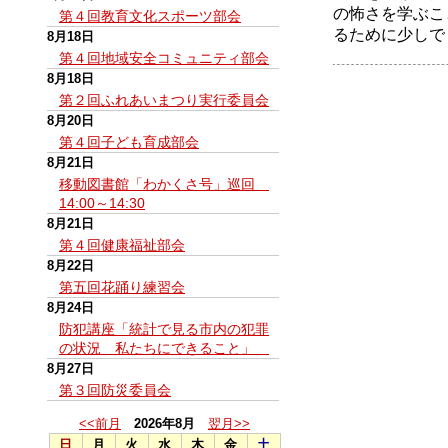
の怖さを学ぶこ
第４回教育文化スポーツ部会
るために少しで
8月18日
第４回地域安全コミュニティ部会
8月18日
第２回ふれあいまつり実行委員会
8月20日
第４回子ども育成部会
8月21日
移動図書館「わかくさ号」巡回
14:00～14:30
8月21日
第４回健康福祉部会
8月22日
第五回花踊り練習会
8月24日
防犯講座「統計で見る市内の犯罪
の状況 私たちにできること」
8月27日
第３回防災委員会
<<前月
2026年8月
翌月>>
日
月
火
水
木
金
土