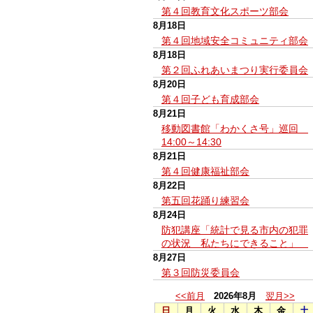
第４回教育文化スポーツ部会
8月18日
第４回地域安全コミュニティ部会
8月18日
第２回ふれあいまつり実行委員会
8月20日
第４回子ども育成部会
8月21日
移動図書館「わかくさ号」巡回
14:00～14:30
8月21日
第４回健康福祉部会
8月22日
第五回花踊り練習会
8月24日
防犯講座「統計で見る市内の犯罪
の状況 私たちにできること」
8月27日
第３回防災委員会
<<前月
2026年8月
翌月>>
日
月
火
水
木
金
土