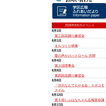
2026年8月のイベント
8月1日
第三回花踊り練習会
8月1日
まちづくり研修
8月1日
愛の声かけパトロール 月間
8月4日
第３回理事会
8月8日
第四回花踊り練習会
8月8日
「渋川なんでもやる会」スポコモ
スイム
8月12日
第５回しぶはなちゃん広報室会議
8月17日