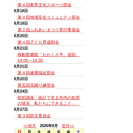
第４回教育文化スポーツ部会
8月18日
第４回地域安全コミュニティ部会
8月18日
第２回ふれあいまつり実行委員会
8月20日
第４回子ども育成部会
8月21日
移動図書館「わかくさ号」巡回
14:00～14:30
8月21日
第４回健康福祉部会
8月22日
第五回花踊り練習会
8月24日
防犯講座「統計で見る市内の犯罪
の状況 私たちにできること」
8月27日
第３回防災委員会
<<前月
2026年8月
翌月>>
日
月
火
水
木
金
土