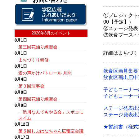
①プロジェクト会
00【予定】）
②ステージ発表
2026年8月のイベント
③飲食ブース・
8月1日
第三回花踊り練習会
詳細はまちづく
8月1日
まちづくり研修
8月1日
飲食区画募集要
愛の声かけパトロール 月間
飲食区画出店申
8月4日
第３回理事会
子どもコーナー
8月8日
子どもコーナー
第四回花踊り練習会
8月8日
ステージ発表出
「渋川なんでもやる会」スポコモ
ステージ発表出
スイム
8月12日
★誓約書（様式
第５回しぶはなちゃん広報室会議
8月17日