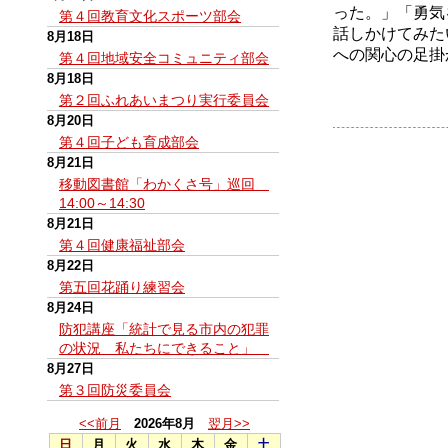
った。」「勇気
第４回教育文化スポーツ部会
話しかけてみた
8月18日
への関心の足掛
第４回地域安全コミュニティ部会
8月18日
第２回ふれあいまつり実行委員会
8月20日
第４回子ども育成部会
8月21日
移動図書館「わかくさ号」巡回
14:00～14:30
8月21日
第４回健康福祉部会
8月22日
第五回花踊り練習会
8月24日
防犯講座「統計で見る市内の犯罪
の状況 私たちにできること」
8月27日
第３回防災委員会
<<前月
2026年8月
翌月>>
日
月
火
水
木
金
土