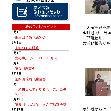
2026年8月のイベント
『人権実践発表
8月1日
ル町)より「外
第三回花踊り練習会
「部落差別」・
8月1日
の活動報告があ
まちづくり研修
8月1日
愛の声かけパトロール 月間
8月4日
第３回理事会
8月8日
第四回花踊り練習会
8月8日
「渋川なんでもやる会」スポコモ
スイム
8月12日
第５回しぶはなちゃん広報室会議
参加者からは「
8月17日