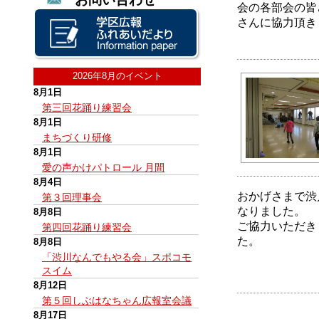
会の各部会の皆
さんに協力頂き
2026年8月のイベント
8月1日
第三回花踊り練習会
8月1日
まちづくり研修
8月1日
愛の声かけパトロール 月間
8月4日
おかげさまで渋
第３回理事会
なりました。
8月8日
ご協力いただき
第四回花踊り練習会
た。
8月8日
「渋川なんでもやる会」スポコモ
スイム
8月12日
第５回しぶはなちゃん広報室会議
8月17日