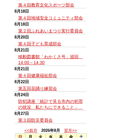
第４回教育文化スポーツ部会
8月18日
第４回地域安全コミュニティ部会
8月18日
第２回ふれあいまつり実行委員会
8月20日
第４回子ども育成部会
8月21日
移動図書館「わかくさ号」巡回
14:00～14:30
8月21日
第４回健康福祉部会
8月22日
第五回花踊り練習会
8月24日
防犯講座「統計で見る市内の犯罪
の状況 私たちにできること」
8月27日
第３回防災委員会
<<前月
2026年8月
翌月>>
日
月
火
水
木
金
土