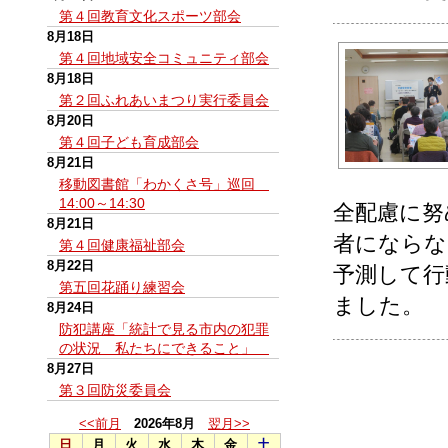
第４回教育文化スポーツ部会
8月18日
第４回地域安全コミュニティ部会
8月18日
第２回ふれあいまつり実行委員会
8月20日
第４回子ども育成部会
8月21日
移動図書館「わかくさ号」巡回
14:00～14:30
全配慮に努
8月21日
者にならな
第４回健康福祉部会
8月22日
予測して行
第五回花踊り練習会
ました。
8月24日
防犯講座「統計で見る市内の犯罪
の状況 私たちにできること」
8月27日
第３回防災委員会
<<前月
2026年8月
翌月>>
日
月
火
水
木
金
土