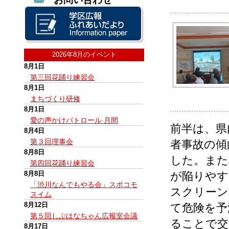
2026年8月のイベント
8月1日
第三回花踊り練習会
8月1日
まちづくり研修
8月1日
愛の声かけパトロール 月間
前半は、県
8月4日
第３回理事会
者事故の傾
8月8日
した。また
第四回花踊り練習会
8月8日
が陥りやす
「渋川なんでもやる会」スポコモ
スクリーン
スイム
8月12日
て危険を予
第５回しぶはなちゃん広報室会議
ることで交
8月17日