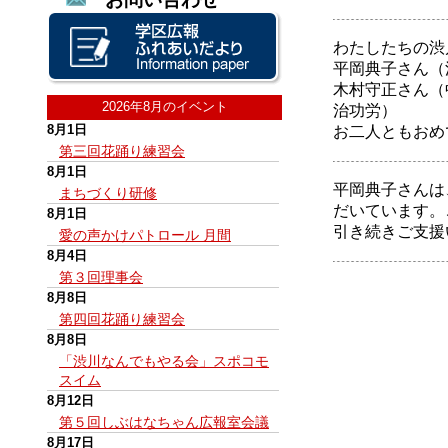
わたしたちの渋
平岡典子さん（
木村守正さん（
2026年8月のイベント
治功労）
8月1日
お二人ともおめ
第三回花踊り練習会
8月1日
平岡典子さんは
まちづくり研修
だいています。
8月1日
引き続きご支援
愛の声かけパトロール 月間
8月4日
第３回理事会
8月8日
第四回花踊り練習会
8月8日
「渋川なんでもやる会」スポコモ
スイム
8月12日
第５回しぶはなちゃん広報室会議
8月17日