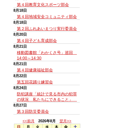
第４回教育文化スポーツ部会
8月18日
第４回地域安全コミュニティ部会
8月18日
第２回ふれあいまつり実行委員会
8月20日
第４回子ども育成部会
8月21日
移動図書館「わかくさ号」巡回
14:00～14:30
8月21日
第４回健康福祉部会
8月22日
第五回花踊り練習会
8月24日
防犯講座「統計で見る市内の犯罪
の状況 私たちにできること」
8月27日
第３回防災委員会
<<前月
2026年8月
翌月>>
日
月
火
水
木
金
土