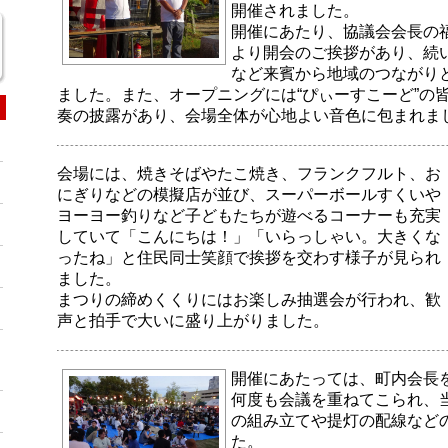
開催されました。
開催にあたり、協議会会長の
より開会のご挨拶があり、続
など来賓から地域のつながり
ました。また、オープニングには“ぴぃーすこーど”の
奏の披露があり、会場全体が心地よい音色に包まれま
会場には、焼きそばやたこ焼き、フランクフルト、お
にぎりなどの模擬店が並び、スーパーボールすくいや
ヨーヨー釣りなど子どもたちが遊べるコーナーも充実
していて「こんにちは！」「いらっしゃい。大きくな
ったね」と住民同士笑顔で挨拶を交わす様子が見られ
ました。
まつりの締めくくりにはお楽しみ抽選会が行われ、歓
声と拍手で大いに盛り上がりました。
開催にあたっては、町内会長
何度も会議を重ねてこられ、
の組み立てや提灯の配線など
た。