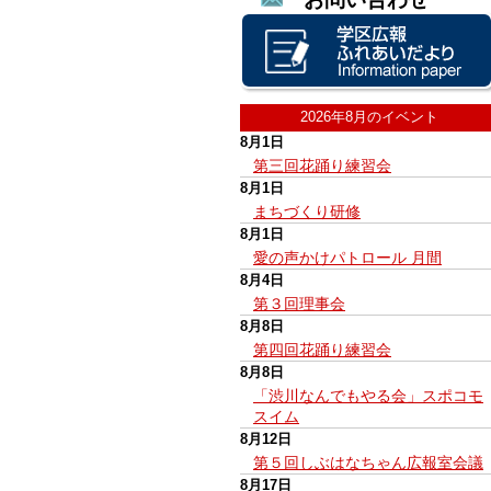
2026年8月のイベント
8月1日
第三回花踊り練習会
8月1日
まちづくり研修
8月1日
愛の声かけパトロール 月間
8月4日
第３回理事会
8月8日
第四回花踊り練習会
8月8日
「渋川なんでもやる会」スポコモ
スイム
8月12日
第５回しぶはなちゃん広報室会議
8月17日