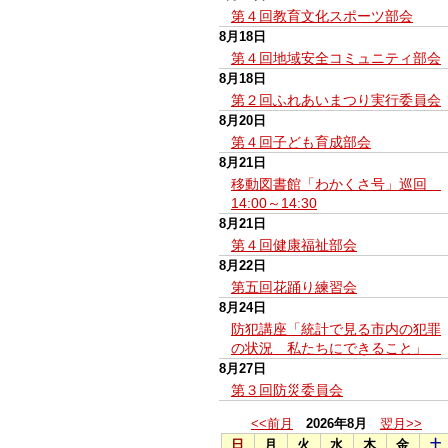
第４回教育文化スポーツ部会
8月18日
第４回地域安全コミュニティ部会
8月18日
第２回ふれあいまつり実行委員会
8月20日
第４回子ども育成部会
8月21日
移動図書館「わかくさ号」巡回
14:00～14:30
8月21日
第４回健康福祉部会
8月22日
第五回花踊り練習会
8月24日
防犯講座「統計で見る市内の犯罪
の状況 私たちにできること」
8月27日
第３回防災委員会
<<前月
2026年8月
翌月>>
日
月
火
水
木
金
土