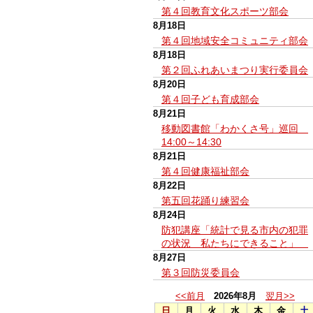
第４回教育文化スポーツ部会
8月18日
第４回地域安全コミュニティ部会
8月18日
第２回ふれあいまつり実行委員会
8月20日
第４回子ども育成部会
8月21日
移動図書館「わかくさ号」巡回
14:00～14:30
8月21日
第４回健康福祉部会
8月22日
第五回花踊り練習会
8月24日
防犯講座「統計で見る市内の犯罪
の状況 私たちにできること」
8月27日
第３回防災委員会
<<前月
2026年8月
翌月>>
日
月
火
水
木
金
土