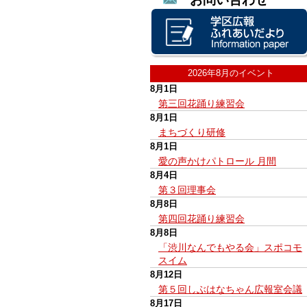
2026年8月のイベント
8月1日
第三回花踊り練習会
8月1日
まちづくり研修
8月1日
愛の声かけパトロール 月間
8月4日
第３回理事会
8月8日
第四回花踊り練習会
8月8日
「渋川なんでもやる会」スポコモ
スイム
8月12日
第５回しぶはなちゃん広報室会議
8月17日