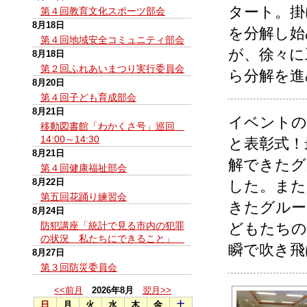
タート。掛
第４回教育文化スポーツ部会
8月18日
を分解し始
第４回地域安全コミュニティ部会
が、徐々に
8月18日
第２回ふれあいまつり実行委員会
ら分解を進
8月20日
第４回子ども育成部会
8月21日
イベントの
移動図書館「わかくさ号」巡回
14:00～14:30
と表彰式！
8月21日
解できたグ
第４回健康福祉部会
8月22日
した。また
第五回花踊り練習会
きたグルー
8月24日
防犯講座「統計で見る市内の犯罪
どもたちの
の状況 私たちにできること」
瞬で吹き飛
8月27日
第３回防災委員会
<<前月
2026年8月
翌月>>
日
月
火
水
木
金
土