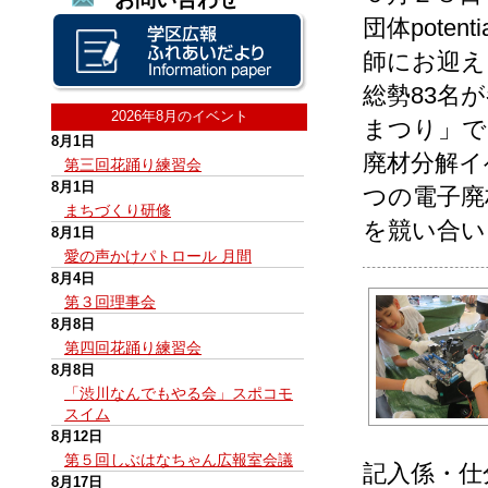
団体pote
師にお迎え
総勢83名
2026年8月のイベント
まつり」で
8月1日
廃材分解イ
第三回花踊り練習会
8月1日
つの電子廃
まちづくり研修
を競い合い
8月1日
愛の声かけパトロール 月間
8月4日
第３回理事会
8月8日
第四回花踊り練習会
8月8日
「渋川なんでもやる会」スポコモ
スイム
8月12日
第５回しぶはなちゃん広報室会議
記入係・仕
8月17日