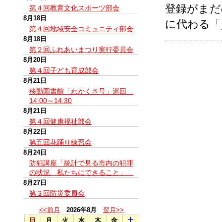
登録がまだ
第４回教育文化スポーツ部会
8月18日
に代わる「
第４回地域安全コミュニティ部会
8月18日
第２回ふれあいまつり実行委員会
8月20日
第４回子ども育成部会
8月21日
移動図書館「わかくさ号」巡回
14:00～14:30
8月21日
第４回健康福祉部会
8月22日
第五回花踊り練習会
8月24日
防犯講座「統計で見る市内の犯罪
の状況 私たちにできること」
8月27日
第３回防災委員会
<<前月
2026年8月
翌月>>
日
月
火
水
木
金
土