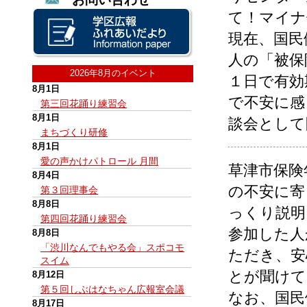
て！マイナ
現在、国民
人の「被保
2026年8月のイベント
１日で有効
8月1日
で不安に感
第三回花踊り練習会
8月1日
談会として
まちづくり研修
8月1日
愛の声かけパトロール 月間
草津市保険
8月4日
の不安に寄
第３回理事会
8月8日
っくり説明
第四回花踊り練習会
参加した人
8月8日
「渋川なんでもやる会」スポコモ
ただき、安
スイム
とが聞けて
8月12日
第５回しぶはなちゃん広報室会議
なお、国民
8月17日