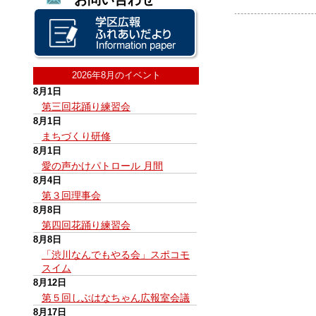
2026年8月のイベント
8月1日
第三回花踊り練習会
8月1日
まちづくり研修
8月1日
愛の声かけパトロール 月間
8月4日
第３回理事会
8月8日
第四回花踊り練習会
8月8日
「渋川なんでもやる会」スポコモ
スイム
8月12日
第５回しぶはなちゃん広報室会議
8月17日