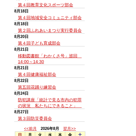
第４回教育文化スポーツ部会
8月18日
第４回地域安全コミュニティ部会
8月18日
第２回ふれあいまつり実行委員会
8月20日
第４回子ども育成部会
8月21日
移動図書館「わかくさ号」巡回
14:00～14:30
8月21日
第４回健康福祉部会
8月22日
第五回花踊り練習会
8月24日
防犯講座「統計で見る市内の犯罪
の状況 私たちにできること」
8月27日
第３回防災委員会
<<前月
2026年8月
翌月>>
日
月
火
水
木
金
土