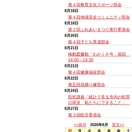
第４回教育文化スポーツ部会
8月18日
第４回地域安全コミュニティ部会
8月18日
第２回ふれあいまつり実行委員会
8月20日
第４回子ども育成部会
8月21日
移動図書館「わかくさ号」巡回
14:00～14:30
8月21日
第４回健康福祉部会
8月22日
第五回花踊り練習会
8月24日
防犯講座「統計で見る市内の犯罪
の状況 私たちにできること」
8月27日
第３回防災委員会
<<前月
2026年8月
翌月>>
日
月
火
水
木
金
土