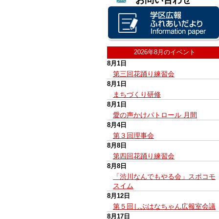
2026年8月のイベント
8月1日
第三回花踊り練習会
8月1日
まちづくり研修
8月1日
愛の声かけパトロール 月間
8月4日
第３回理事会
8月8日
第四回花踊り練習会
8月8日
「渋川なんでもやる会」スポコモ
スイム
8月12日
第５回しぶはなちゃん広報室会議
8月17日