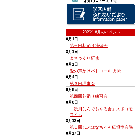
2026年8月のイベント
8月1日
第三回花踊り練習会
8月1日
まちづくり研修
8月1日
愛の声かけパトロール 月間
8月4日
第３回理事会
8月8日
第四回花踊り練習会
8月8日
「渋川なんでもやる会」スポコモ
スイム
8月12日
第５回しぶはなちゃん広報室会議
8月17日