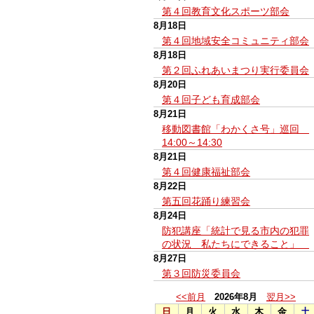
第４回教育文化スポーツ部会
8月18日
第４回地域安全コミュニティ部会
8月18日
第２回ふれあいまつり実行委員会
8月20日
第４回子ども育成部会
8月21日
移動図書館「わかくさ号」巡回
14:00～14:30
8月21日
第４回健康福祉部会
8月22日
第五回花踊り練習会
8月24日
防犯講座「統計で見る市内の犯罪
の状況 私たちにできること」
8月27日
第３回防災委員会
<<前月
2026年8月
翌月>>
日
月
火
水
木
金
土