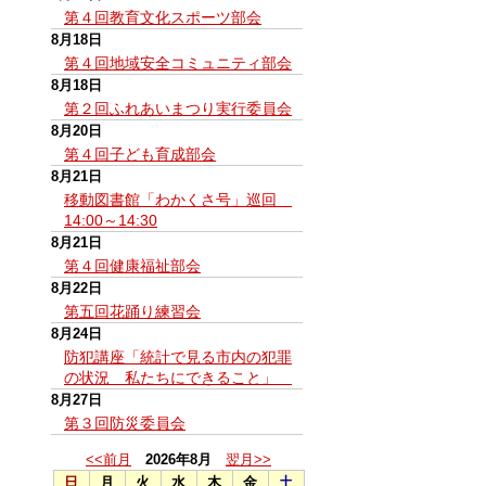
第４回教育文化スポーツ部会
8月18日
第４回地域安全コミュニティ部会
8月18日
第２回ふれあいまつり実行委員会
8月20日
第４回子ども育成部会
8月21日
移動図書館「わかくさ号」巡回
14:00～14:30
8月21日
第４回健康福祉部会
8月22日
第五回花踊り練習会
8月24日
防犯講座「統計で見る市内の犯罪
の状況 私たちにできること」
8月27日
第３回防災委員会
<<前月
2026年8月
翌月>>
日
月
火
水
木
金
土