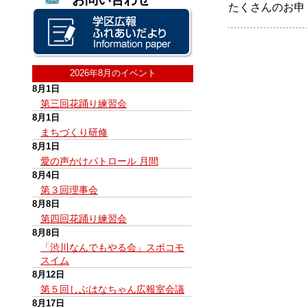
たくさんのお申
2026年8月のイベント
8月1日
第三回花踊り練習会
8月1日
まちづくり研修
8月1日
愛の声かけパトロール 月間
8月4日
第３回理事会
8月8日
第四回花踊り練習会
8月8日
「渋川なんでもやる会」スポコモ
スイム
8月12日
第５回しぶはなちゃん広報室会議
8月17日