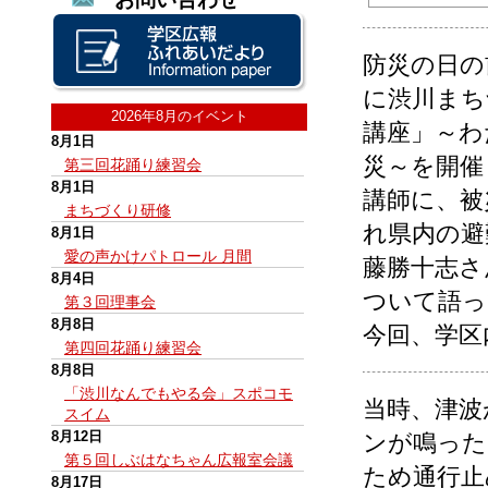
防災の日の
に渋川まち
2026年8月のイベント
講座」～わ
8月1日
災～を開催
第三回花踊り練習会
8月1日
講師に、被
まちづくり研修
れ県内の避
8月1日
愛の声かけパトロール 月間
藤勝十志さ
8月4日
ついて語っ
第３回理事会
8月8日
今回、学区
第四回花踊り練習会
8月8日
「渋川なんでもやる会」スポコモ
当時、津波
スイム
8月12日
ンが鳴った
第５回しぶはなちゃん広報室会議
ため通行止
8月17日