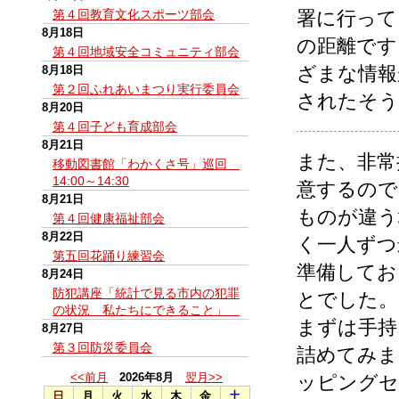
第４回教育文化スポーツ部会
署に行って
8月18日
の距離です
第４回地域安全コミュニティ部会
ざまな情報
8月18日
第２回ふれあいまつり実行委員会
されたそう
8月20日
第４回子ども育成部会
8月21日
また、非常
移動図書館「わかくさ号」巡回
14:00～14:30
意するので
8月21日
ものが違う
第４回健康福祉部会
8月22日
く一人ずつ
第五回花踊り練習会
準備してお
8月24日
防犯講座「統計で見る市内の犯罪
とでした。
の状況 私たちにできること」
まずは手持
8月27日
第３回防災委員会
詰めてみま
<<前月
2026年8月
翌月>>
ッピングセ
日
月
火
水
木
金
土