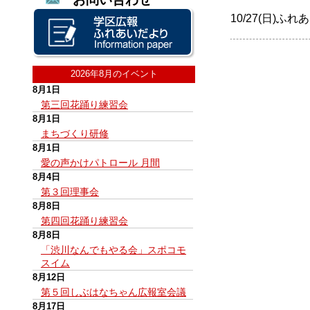
10/27(日)
2026年8月のイベント
8月1日
第三回花踊り練習会
8月1日
まちづくり研修
8月1日
愛の声かけパトロール 月間
8月4日
第３回理事会
8月8日
第四回花踊り練習会
8月8日
「渋川なんでもやる会」スポコモ
スイム
8月12日
第５回しぶはなちゃん広報室会議
8月17日