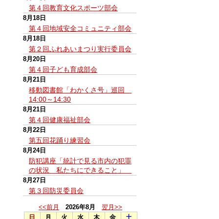
第４回教育文化スポーツ部会
8月18日
第４回地域安全コミュニティ部会
8月18日
第２回ふれあいまつり実行委員会
8月20日
第４回子ども育成部会
8月21日
移動図書館「わかくさ号」巡回
14:00～14:30
8月21日
第４回健康福祉部会
8月22日
第五回花踊り練習会
8月24日
防犯講座「統計で見る市内の犯罪
の状況 私たちにできること」
8月27日
第３回防災委員会
<<前月
2026年8月
翌月>>
日
月
火
水
木
金
土