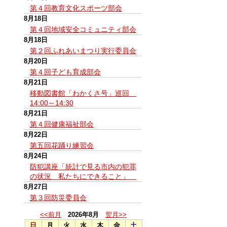
第４回教育文化スポーツ部会
8月18日
第４回地域安全コミュニティ部会
8月18日
第２回ふれあいまつり実行委員会
8月20日
第４回子ども育成部会
8月21日
移動図書館「わかくさ号」巡回
14:00～14:30
8月21日
第４回健康福祉部会
8月22日
第五回花踊り練習会
8月24日
防犯講座「統計で見る市内の犯罪
の状況 私たちにできること」
8月27日
第３回防災委員会
<<前月
2026年8月
翌月>>
日
月
火
水
木
金
土