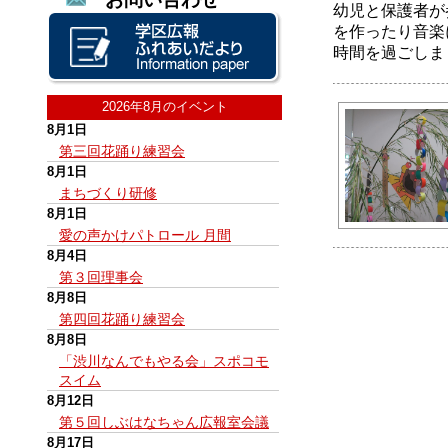
幼児と保護者が
を作ったり音楽
時間を過ごしま
2026年8月のイベント
8月1日
第三回花踊り練習会
8月1日
まちづくり研修
8月1日
愛の声かけパトロール 月間
8月4日
第３回理事会
8月8日
第四回花踊り練習会
8月8日
「渋川なんでもやる会」スポコモ
スイム
8月12日
第５回しぶはなちゃん広報室会議
8月17日