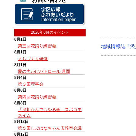
2026年8月のイベント
8月1日
第三回花踊り練習会
地域情報誌「渋
8月1日
まちづくり研修
8月1日
愛の声かけパトロール 月間
8月4日
第３回理事会
8月8日
第四回花踊り練習会
8月8日
「渋川なんでもやる会」スポコモ
スイム
8月12日
第５回しぶはなちゃん広報室会議
8月17日