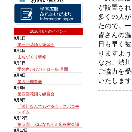
が設置され
多くの人が
たので、一
2026年8月のイベント
皆さんの温
8月1日
日も早く被
第三回花踊り練習会
8月1日
りますよう
まちづくり研修
なお、渋川
8月1日
愛の声かけパトロール 月間
ご協力を受
8月4日
いたします
第３回理事会
8月8日
第四回花踊り練習会
8月8日
「渋川なんでもやる会」スポコモ
スイム
8月12日
第５回しぶはなちゃん広報室会議
8月17日