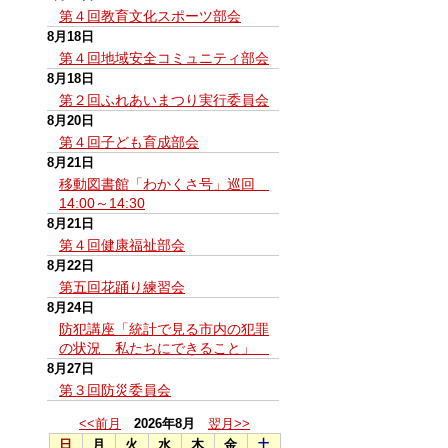
第４回教育文化スポーツ部会
8月18日
第４回地域安全コミュニティ部会
8月18日
第２回ふれあいまつり実行委員会
8月20日
第４回子ども育成部会
8月21日
移動図書館「わかくさ号」巡回
14:00～14:30
8月21日
第４回健康福祉部会
8月22日
第五回花踊り練習会
8月24日
防犯講座「統計で見る市内の犯罪
の状況 私たちにできること」
8月27日
第３回防災委員会
<<前月
2026年8月
翌月>>
日
月
火
水
木
金
土