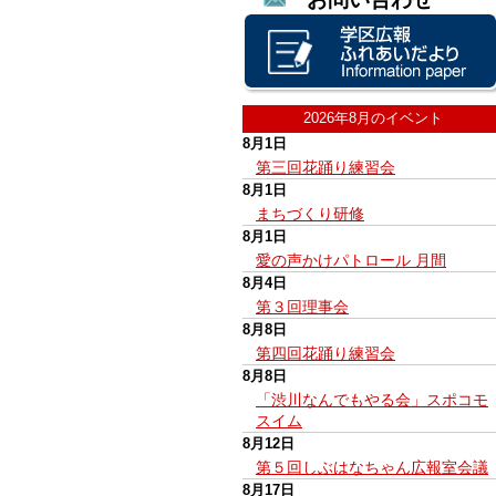
2026年8月のイベント
8月1日
第三回花踊り練習会
8月1日
まちづくり研修
8月1日
愛の声かけパトロール 月間
8月4日
第３回理事会
8月8日
第四回花踊り練習会
8月8日
「渋川なんでもやる会」スポコモ
スイム
8月12日
第５回しぶはなちゃん広報室会議
8月17日