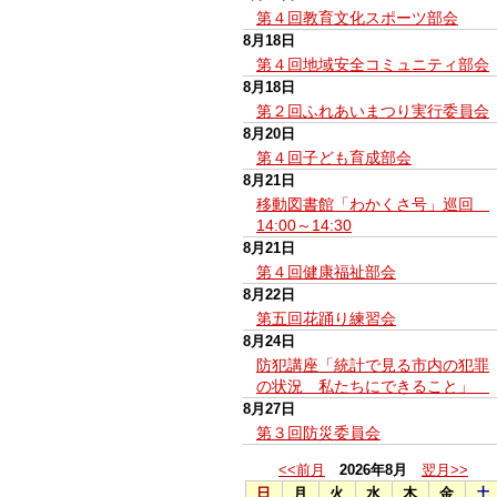
第４回教育文化スポーツ部会
8月18日
第４回地域安全コミュニティ部会
8月18日
第２回ふれあいまつり実行委員会
8月20日
第４回子ども育成部会
8月21日
移動図書館「わかくさ号」巡回
14:00～14:30
8月21日
第４回健康福祉部会
8月22日
第五回花踊り練習会
8月24日
防犯講座「統計で見る市内の犯罪
の状況 私たちにできること」
8月27日
第３回防災委員会
<<前月
2026年8月
翌月>>
日
月
火
水
木
金
土