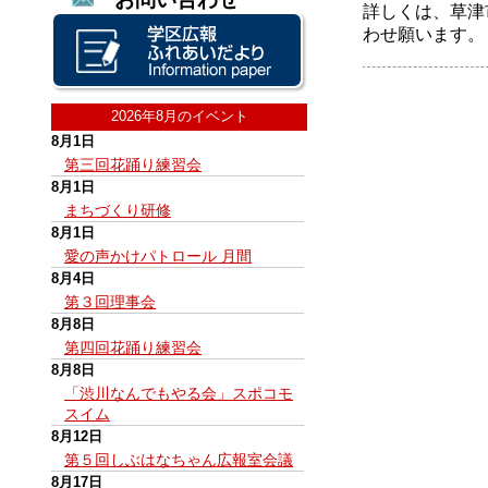
詳しくは、草津
わせ願います。
2026年8月のイベント
8月1日
第三回花踊り練習会
8月1日
まちづくり研修
8月1日
愛の声かけパトロール 月間
8月4日
第３回理事会
8月8日
第四回花踊り練習会
8月8日
「渋川なんでもやる会」スポコモ
スイム
8月12日
第５回しぶはなちゃん広報室会議
8月17日