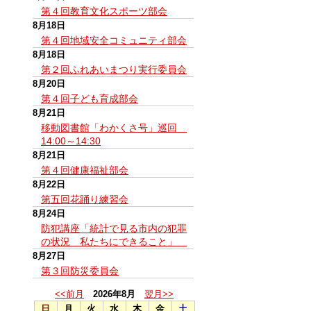
第４回教育文化スポーツ部会
8月18日
第４回地域安全コミュニティ部会
8月18日
第２回ふれあいまつり実行委員会
8月20日
第４回子ども育成部会
8月21日
移動図書館「わかくさ号」巡回
14:00～14:30
8月21日
第４回健康福祉部会
8月22日
第五回花踊り練習会
8月24日
防犯講座「統計で見る市内の犯罪
の状況 私たちにできること」
8月27日
第３回防災委員会
<<前月
2026年8月
翌月>>
日
月
火
水
木
金
土