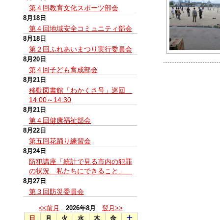
第４回教育文化スポーツ部会
8月18日
第４回地域安全コミュニティ部会
8月18日
第２回ふれあいまつり実行委員会
8月20日
第４回子ども育成部会
8月21日
移動図書館「わかくさ号」巡回
14:00～14:30
8月21日
第４回健康福祉部会
8月22日
第五回花踊り練習会
8月24日
防犯講座「統計で見る市内の犯罪
の状況 私たちにできること」
8月27日
第３回防災委員会
<<前月
2026年8月
翌月>>
日
月
火
水
木
金
土