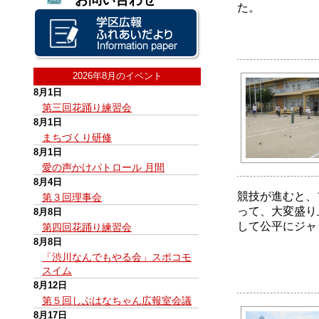
た。
2026年8月のイベント
8月1日
第三回花踊り練習会
8月1日
まちづくり研修
8月1日
愛の声かけパトロール 月間
8月4日
競技が進むと、
第３回理事会
って、大変盛り
8月8日
して公平にジャ
第四回花踊り練習会
8月8日
「渋川なんでもやる会」スポコモ
スイム
8月12日
第５回しぶはなちゃん広報室会議
8月17日