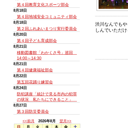
第４回教育文化スポーツ部会
8月18日
第４回地域安全コミュニティ部会
8月18日
渋川なんでもや
第２回ふれあいまつり実行委員会
しんでいただけ
8月20日
第４回子ども育成部会
8月21日
移動図書館「わかくさ号」巡回
14:00～14:30
8月21日
第４回健康福祉部会
8月22日
第五回花踊り練習会
8月24日
防犯講座「統計で見る市内の犯罪
の状況 私たちにできること」
8月27日
第３回防災委員会
<<前月
2026年8月
翌月>>
日
月
火
水
木
金
土