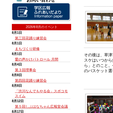
2026年8月のイベント
8月1日
第三回花踊り練習会
8月1日
まちづくり研修
8月1日
その後は、草津
愛の声かけパトロール 月間
スケはいつから
8月4日
ら」とのこと。
第３回理事会
のバスケット選
8月8日
第四回花踊り練習会
8月8日
「渋川なんでもやる会」スポコモ
スイム
8月12日
第５回しぶはなちゃん広報室会議
8月17日