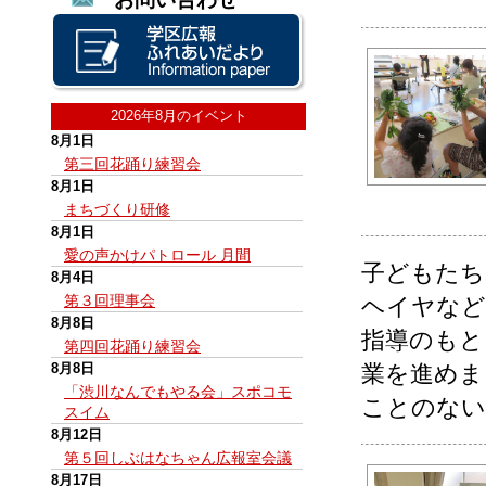
2026年8月のイベント
8月1日
第三回花踊り練習会
8月1日
まちづくり研修
8月1日
愛の声かけパトロール 月間
子どもたち
8月4日
第３回理事会
ヘイヤなど
8月8日
指導のもと
第四回花踊り練習会
8月8日
業を進めま
「渋川なんでもやる会」スポコモ
ことのない
スイム
8月12日
第５回しぶはなちゃん広報室会議
8月17日