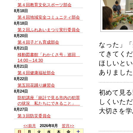
第４回教育文化スポーツ部会
8月18日
第４回地域安全コミュニティ部会
8月18日
第２回ふれあいまつり実行委員会
8月20日
第４回子ども育成部会
なった」「
8月21日
てきてくだ
移動図書館「わかくさ号」巡回
14:00～14:30
ほしいとい
8月21日
ありました
第４回健康福祉部会
8月22日
第五回花踊り練習会
初めて見る
8月24日
防犯講座「統計で見る市内の犯罪
しくいただ
の状況 私たちにできること」
8月27日
大切さを学
第３回防災委員会
<<前月
2026年8月
翌月>>
日
月
火
水
木
金
土