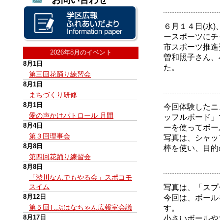
６月１４日(水
ースポーツにチ
市スポーツ推進
2026年8月のイベント
曽和照子さん、
8月1日
た。
第三回花踊り練習会
8月1日
まちづくり研修
8月1日
今回体験したニ
愛の声かけパトロール 月間
ッフルボード」
8月4日
ーを使ってボー
第３回理事会
写真は、シャッ
8月8日
棒を使い、目的
第四回花踊り練習会
8月8日
「渋川なんでもやる会」スポコモ
スイム
写真は、「スプ
8月12日
今回は、ボール
第５回しぶはなちゃん広報室会議
す。
8月17日
小さいボールや