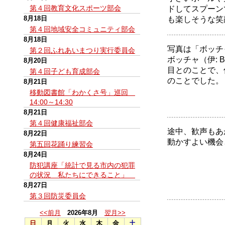
第４回教育文化スポーツ部会
ドしてスプーン
8月18日
も楽しそうな笑
第４回地域安全コミュニティ部会
8月18日
写真は「ボッチ
第２回ふれあいまつり実行委員会
ボッチャ（伊: 
8月20日
目とのことで、
第４回子ども育成部会
のことでした。
8月21日
移動図書館「わかくさ号」巡回
14:00～14:30
8月21日
第４回健康福祉部会
途中、歓声もあ
8月22日
動かすよい機会
第五回花踊り練習会
8月24日
防犯講座「統計で見る市内の犯罪
の状況 私たちにできること」
8月27日
第３回防災委員会
<<前月
2026年8月
翌月>>
日
月
火
水
木
金
土