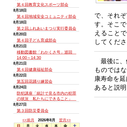
第４回教育文化スポーツ部会
8月18日
で、それぞ
第４回地域安全コミュニティ部会
8月18日
す。そこで
第２回ふれあいまつり実行委員会
えることで
8月20日
第４回子ども育成部会
してくださ
8月21日
移動図書館「わかくさ号」巡回
14:00～14:30
最後に、
8月21日
ものではな
第４回健康福祉部会
8月22日
康寿命を延
第五回花踊り練習会
あると説明
8月24日
防犯講座「統計で見る市内の犯罪
の状況 私たちにできること」
8月27日
第３回防災委員会
<<前月
2026年8月
翌月>>
日
月
火
水
木
金
土