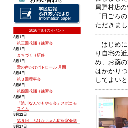
局野村店の
「日ごろの
ただきまし
2026年8月のイベント
8月1日
第三回花踊り練習会
はじめに
8月1日
り自宅の近
まちづくり研修
め、お薬の
8月1日
愛の声かけパトロール 月間
はかかりつ
8月4日
してよいと
第３回理事会
8月8日
第四回花踊り練習会
8月8日
「渋川なんでもやる会」スポコモ
スイム
8月12日
第５回しぶはなちゃん広報室会議
8月17日