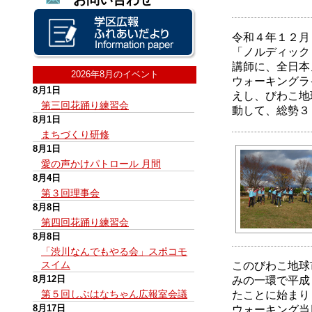
令和４年１２月
「ノルディック
講師に、全日本
2026年8月のイベント
ウォーキングラ
8月1日
えし、びわこ地
第三回花踊り練習会
動して、総勢３
8月1日
まちづくり研修
8月1日
愛の声かけパトロール 月間
8月4日
第３回理事会
8月8日
第四回花踊り練習会
8月8日
「渋川なんでもやる会」スポコモ
スイム
このびわこ地球
8月12日
みの一環で平成
第５回しぶはなちゃん広報室会議
たことに始まり
8月17日
ウォーキング当