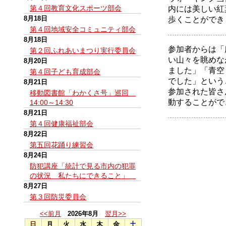
第４回教育文化スポーツ部会
内には美しい紅
8月18日
歩くことができ
第４回地域安全コミュニティ部会
8月18日
参加者からは「
第２回ふれあいまつり実行委員会
い山々を眺めな
8月20日
ました」「青空
第４回子ども育成部会
でした」という
8月21日
参加された皆さ
移動図書館「わかくさ号」巡回
動することがで
14:00～14:30
8月21日
第４回健康福祉部会
8月22日
第五回花踊り練習会
8月24日
防犯講座「統計で見る市内の犯罪
の状況 私たちにできること」
8月27日
第３回防災委員会
<<前月
2026年8月
翌月>>
日
月
火
水
木
金
土