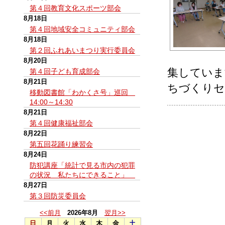
第４回教育文化スポーツ部会
8月18日
第４回地域安全コミュニティ部会
8月18日
第２回ふれあいまつり実行委員会
8月20日
集していま
第４回子ども育成部会
8月21日
ちづくりセ
移動図書館「わかくさ号」巡回
14:00～14:30
8月21日
第４回健康福祉部会
8月22日
第五回花踊り練習会
8月24日
防犯講座「統計で見る市内の犯罪
の状況 私たちにできること」
8月27日
第３回防災委員会
<<前月
2026年8月
翌月>>
日
月
火
水
木
金
土