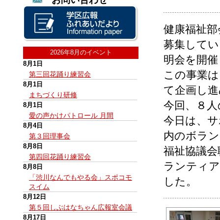
健康福祉部
募集してい
2026年8月のイベント
明会を開催
8月1日
この事業は
第三回花踊り練習会
8月1日
て企画し進
まちづくり研修
今回、８人
8月1日
愛の声かけパトロール 月間
今日は、サ
8月4日
内のボラン
第３回理事会
8月8日
福祉協議会
第四回花踊り練習会
ランティア
8月8日
「渋川なんでもやる会」スポコモ
した。
スイム
8月12日
第５回しぶはなちゃん広報室会議
8月17日