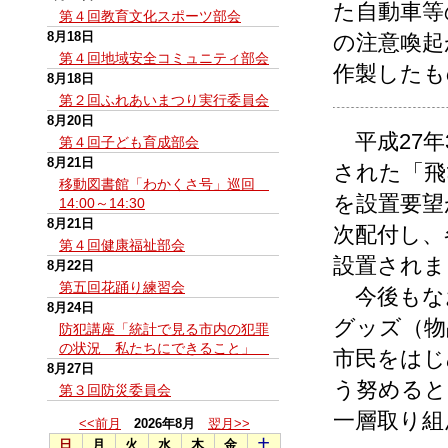
た自動車等
第４回教育文化スポーツ部会
8月18日
の注意喚起
第４回地域安全コミュニティ部会
作製したも
8月18日
第２回ふれあいまつり実行委員会
8月20日
平成27年
第４回子ども育成部会
8月21日
された「飛
移動図書館「わかくさ号」巡回
を設置要望
14:00～14:30
8月21日
次配付し、
第４回健康福祉部会
設置されま
8月22日
第五回花踊り練習会
今後もな
8月24日
グッズ（物
防犯講座「統計で見る市内の犯罪
の状況 私たちにできること」
市民をはじ
8月27日
う努めると
第３回防災委員会
一層取り組
<<前月
2026年8月
翌月>>
日
月
火
水
木
金
土