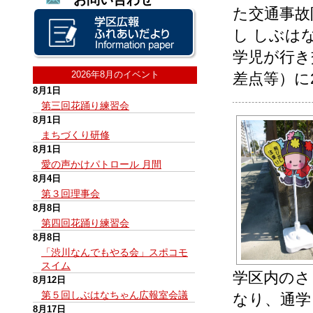
た交通事故
し しぶは
学児が行き
2026年8月のイベント
差点等）に
8月1日
第三回花踊り練習会
8月1日
まちづくり研修
8月1日
愛の声かけパトロール 月間
8月4日
第３回理事会
8月8日
第四回花踊り練習会
8月8日
「渋川なんでもやる会」スポコモ
スイム
学区内のさ
8月12日
第５回しぶはなちゃん広報室会議
なり、通学
8月17日