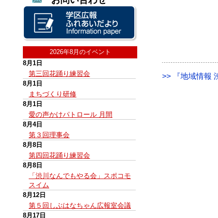
2026年8月のイベント
8月1日
第三回花踊り練習会
>> 『地域情報 渋
8月1日
まちづくり研修
8月1日
愛の声かけパトロール 月間
8月4日
第３回理事会
8月8日
第四回花踊り練習会
8月8日
「渋川なんでもやる会」スポコモ
スイム
8月12日
第５回しぶはなちゃん広報室会議
8月17日