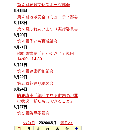
第４回教育文化スポーツ部会
8月18日
第４回地域安全コミュニティ部会
8月18日
第２回ふれあいまつり実行委員会
8月20日
第４回子ども育成部会
8月21日
移動図書館「わかくさ号」巡回
14:00～14:30
8月21日
第４回健康福祉部会
8月22日
第五回花踊り練習会
8月24日
防犯講座「統計で見る市内の犯罪
の状況 私たちにできること」
8月27日
第３回防災委員会
<<前月
2026年8月
翌月>>
日
月
火
水
木
金
土