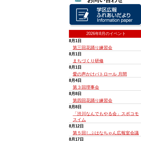
2026年8月のイベント
8月1日
第三回花踊り練習会
8月1日
まちづくり研修
8月1日
愛の声かけパトロール 月間
8月4日
第３回理事会
8月8日
第四回花踊り練習会
8月8日
「渋川なんでもやる会」スポコモ
スイム
8月12日
第５回しぶはなちゃん広報室会議
8月17日