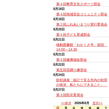
第４回教育文化スポーツ部会
8月18日
第４回地域安全コミュニティ部会
8月18日
第２回ふれあいまつり実行委員会
8月20日
第４回子ども育成部会
8月21日
移動図書館「わかくさ号」巡回
14:00～14:30
8月21日
第４回健康福祉部会
8月22日
第五回花踊り練習会
8月24日
防犯講座「統計で見る市内の犯罪
の状況 私たちにできること」
8月27日
第３回防災委員会
<<前月
2026年8月
翌月>>
日
月
火
水
木
金
土