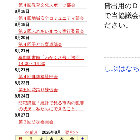
貸出用のＤ
第４回教育文化スポーツ部会
8月18日
で当協議会
第４回地域安全コミュニティ部会
ださい。
8月18日
第２回ふれあいまつり実行委員会
8月20日
第４回子ども育成部会
8月21日
移動図書館「わかくさ号」巡回
14:00～14:30
しぶはなち
8月21日
第４回健康福祉部会
8月22日
第五回花踊り練習会
8月24日
防犯講座「統計で見る市内の犯罪
の状況 私たちにできること」
8月27日
第３回防災委員会
<<前月
2026年8月
翌月>>
日
月
火
水
木
金
土