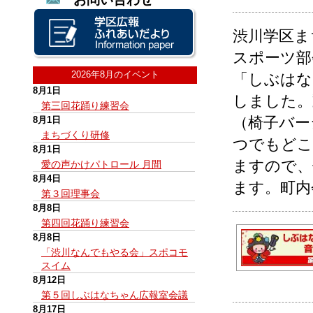
渋川学区ま
スポーツ部
2026年8月のイベント
「しぶはな
8月1日
しました。
第三回花踊り練習会
（椅子バー
8月1日
まちづくり研修
つでもどこ
8月1日
ますので、
愛の声かけパトロール 月間
8月4日
ます。町内
第３回理事会
8月8日
第四回花踊り練習会
8月8日
「渋川なんでもやる会」スポコモ
スイム
8月12日
第５回しぶはなちゃん広報室会議
8月17日