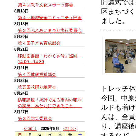
開講式では
第４回教育文化スポーツ部会
区まちづく
8月18日
第４回地域安全コミュニティ部会
ました。
8月18日
第２回ふれあいまつり実行委員会
8月20日
第４回子ども育成部会
8月21日
移動図書館「わかくさ号」巡回
14:00～14:30
8月21日
第４回健康福祉部会
8月22日
第五回花踊り練習会
トレッチ体
8月24日
今回、中原
防犯講座「統計で見る市内の犯罪
の状況 私たちにできること」
ルドも着け
8月27日
んは、全員
第３回防災委員会
り、講座後
<<前月
2026年8月
翌月>>
するなど、
日
月
火
水
木
金
土