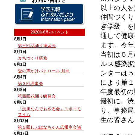
以上の人を
仲間づくり
ぎ学級」を
2026年8月のイベント
通して健康
8月1日
ます。今年
第三回花踊り練習会
8月1日
当初は５月
まちづくり研修
ルス感染拡
8月1日
愛の声かけパトロール 月間
ンターは５
8月4日
により第１
第３回理事会
8月8日
年度最初の
第四回花踊り練習会
最初に、渋
8月8日
「渋川なんでもやる会」スポコモ
り、事務局
スイム
生の皆さん
8月12日
第５回しぶはなちゃん広報室会議
8月17日