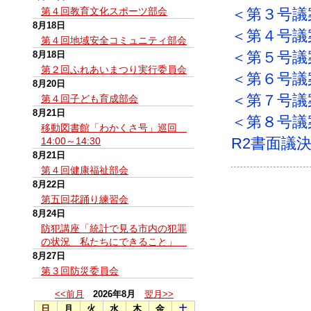
第４回教育文化スポーツ部会
＜第３号議
8月18日
＜第４号議
第４回地域安全コミュニティ部会
＜第５号議
8月18日
第２回ふれあいまつり実行委員会
＜第６号議
8月20日
＜第７号議
第４回子ども育成部会
8月21日
＜第８号議
移動図書館「わかくさ号」巡回
R2書面議
14:00～14:30
8月21日
第４回健康福祉部会
8月22日
第五回花踊り練習会
8月24日
防犯講座「統計で見る市内の犯罪
の状況 私たちにできること」
8月27日
第３回防災委員会
<<前月
2026年8月
翌月>>
日
月
火
水
木
金
土