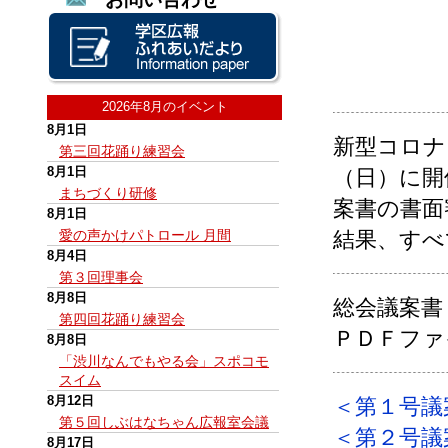
2026年8月のイベント
8月1日
新型コロナ
第三回花踊り練習会
8月1日
（日）に開
まちづくり研修
案書の書面
8月1日
愛の声かけパトロール 月間
結果、すべ
8月4日
第３回理事会
8月8日
総会議案書
第四回花踊り練習会
ＰＤＦファ
8月8日
「渋川なんでもやる会」スポコモ
スイム
8月12日
＜第１号議
第５回しぶはなちゃん広報室会議
＜第２号議
8月17日