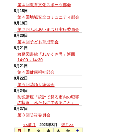
第４回教育文化スポーツ部会
8月18日
第４回地域安全コミュニティ部会
8月18日
第２回ふれあいまつり実行委員会
8月20日
第４回子ども育成部会
8月21日
移動図書館「わかくさ号」巡回
14:00～14:30
8月21日
第４回健康福祉部会
8月22日
第五回花踊り練習会
8月24日
防犯講座「統計で見る市内の犯罪
の状況 私たちにできること」
8月27日
第３回防災委員会
<<前月
2026年8月
翌月>>
日
月
火
水
木
金
土