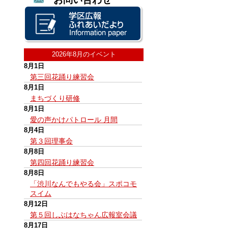
2026年8月のイベント
8月1日
第三回花踊り練習会
8月1日
まちづくり研修
8月1日
愛の声かけパトロール 月間
8月4日
第３回理事会
8月8日
第四回花踊り練習会
8月8日
「渋川なんでもやる会」スポコモ
スイム
8月12日
第５回しぶはなちゃん広報室会議
8月17日