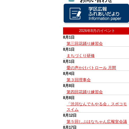
2026年8月のイベント
8月1日
第三回花踊り練習会
8月1日
まちづくり研修
8月1日
愛の声かけパトロール 月間
8月4日
第３回理事会
8月8日
第四回花踊り練習会
8月8日
「渋川なんでもやる会」スポコモ
スイム
8月12日
第５回しぶはなちゃん広報室会議
8月17日