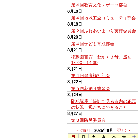
第４回教育文化スポーツ部会
8月18日
第４回地域安全コミュニティ部会
8月18日
第２回ふれあいまつり実行委員会
8月20日
第４回子ども育成部会
8月21日
移動図書館「わかくさ号」巡回
14:00～14:30
8月21日
第４回健康福祉部会
8月22日
第五回花踊り練習会
8月24日
防犯講座「統計で見る市内の犯罪
の状況 私たちにできること」
8月27日
第３回防災委員会
<<前月
2026年8月
翌月>>
日
月
火
水
木
金
土