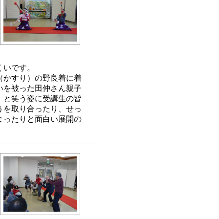
くいです。
（かすり）の野良着に着
いを被った田仲さん親子
」と笑う姿に受講生の皆
うを取り合ったり、せっ
まったりと面白い展開の
。