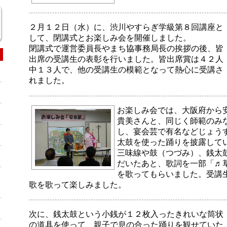
２月１２日（水）に、渋川やすらぎ学級第８回講座と
して、閉講式とお楽しみ会を開催しました。
閉講式で運営委員長やまち協事務局長の挨拶の後、皆
出席の受講生の表彰を行いました。皆出席賞は４２人
中１３人で、他の受講生の模範となって熱心に受講さ
れました。
お楽しみ会では、大阪府から
貴美さんと、同じく師範のみ
し、宴会芸で有名などじょう
太鼓を使った踊りを披露して
三味線や鼓（つづみ）、銭太
だいたあと、歌詞を一部「♬
を歌ってもらいました。受講
歌を歌って楽しみました。
次に、銭太鼓という小銭が１２枚入ったきれいな筒状
の道具を使って、親子で息の合った踊りを観せていた