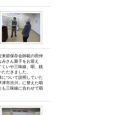
安来節保存会師範の田仲
なみさん親子をお迎え
すくいや三味線、唄、銭
いただきました。
鼓について説明していた
草津市渋川」に替えた唄
生も三味線に合わせて唱