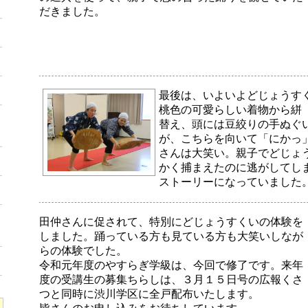
だきました。
最後は、いよいよどじょうす
桃色の可愛らしい着物から絣
替え、頭には豆絞りの手ぬぐ
が、こちらを向いて「にかっ
さんは大笑い。親子でどじょ
かく捕まえたのに逃がしてし
ストーリーになっていました
田仲さんに促されて、特別にどじょうすくいの体験を
しました。踊っている方も見ている方も大笑いしなが
らの体験でした。
令和元年度のやすらぎ学級は、今回で修了です。来年
度の受講生の募集ちらしは、３月１５日号の広報くさ
つと同時に渋川学区に全戸配布いたします。