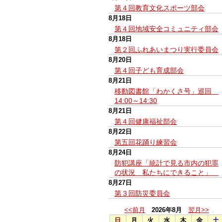
第４回教育文化スポーツ部会
8月18日
第４回地域安全コミュニティ部会
8月18日
第２回ふれあいまつり実行委員会
8月20日
第４回子ども育成部会
8月21日
移動図書館「わかくさ号」巡回
14:00～14:30
8月21日
第４回健康福祉部会
8月22日
第五回花踊り練習会
8月24日
防犯講座「統計で見る市内の犯罪
の状況 私たちにできること」
8月27日
第３回防災委員会
<<前月
2026年8月
翌月>>
日
月
火
水
木
金
土