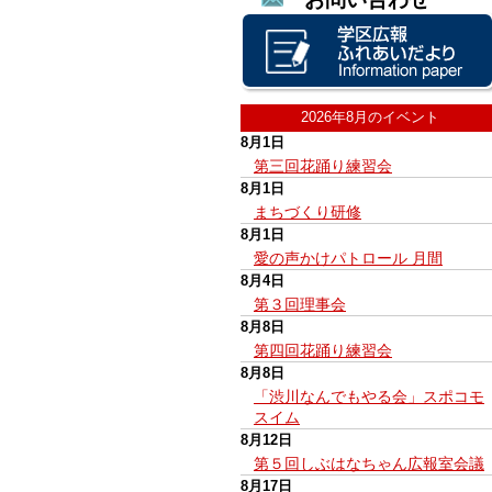
2026年8月のイベント
8月1日
第三回花踊り練習会
8月1日
まちづくり研修
8月1日
愛の声かけパトロール 月間
8月4日
第３回理事会
8月8日
第四回花踊り練習会
8月8日
「渋川なんでもやる会」スポコモ
スイム
8月12日
第５回しぶはなちゃん広報室会議
8月17日