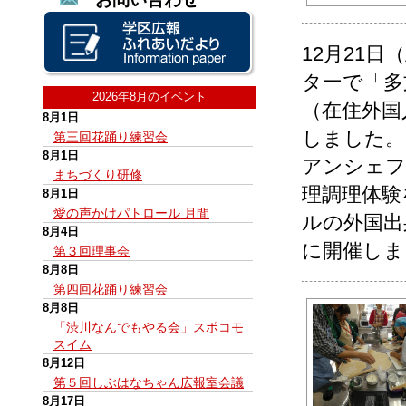
12月21
ターで「多
2026年8月のイベント
（在住外国
8月1日
しました。
第三回花踊り練習会
8月1日
アンシェフ
まちづくり研修
理調理体験
8月1日
愛の声かけパトロール 月間
ルの外国出
8月4日
に開催しま
第３回理事会
8月8日
第四回花踊り練習会
8月8日
「渋川なんでもやる会」スポコモ
スイム
8月12日
第５回しぶはなちゃん広報室会議
8月17日