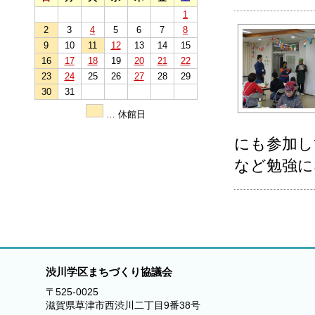
1
2
3
4
5
6
7
8
9
10
11
12
13
14
15
16
17
18
19
20
21
22
23
24
25
26
27
28
29
30
31
… 休館日
にも参加し
など勉強に
渋川学区まちづくり協議会
〒525-0025
滋賀県草津市西渋川二丁目9番38号