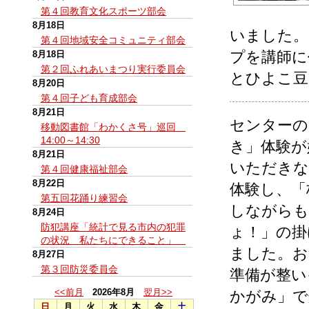
第４回教育文化スポーツ部会
8月18日
いました。
第４回地域安全コミュニティ部会
プを講師に
8月18日
第２回ふれあいまつり実行委員会
とひよこ豆
8月20日
第４回子ども育成部会
8月21日
センターの
移動図書館「わかくさ号」巡回
14:00～14:30
き」体験が
8月21日
いただきな
第４回健康福祉部会
8月22日
体験し、「
第五回花踊り練習会
しながらも
8月24日
防犯講座「統計で見る市内の犯罪
ょ！」の掛
の状況 私たちにできること」
ました。お
8月27日
第３回防災委員会
準備が整い
<<前月
2026年8月
翌月>>
かがみ」で
日
月
火
水
木
金
土