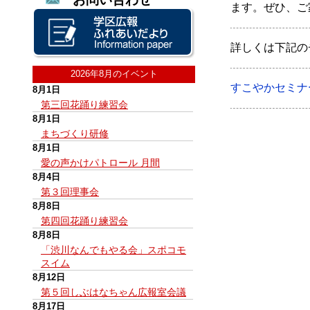
ます。ぜひ、ご
詳しくは下記の
2026年8月のイベント
すこやかセミナ
8月1日
第三回花踊り練習会
8月1日
まちづくり研修
8月1日
愛の声かけパトロール 月間
8月4日
第３回理事会
8月8日
第四回花踊り練習会
8月8日
「渋川なんでもやる会」スポコモ
スイム
8月12日
第５回しぶはなちゃん広報室会議
8月17日