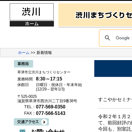
ホーム
>> 新着情報
草津市立渋川まちづくりセンター
8:30～17:15
業務時間
休館日
日曜日・祝休日・年末年始
(12/29～翌年1/3)
〒525-0025
すこやかセミナ
滋賀県草津市西渋川二丁目9番38号
077-569-0350
TEL：
077-566-5143
FAX：
令和２年１月２
て、前回好評の
今回も、別室託
お問い合わせ