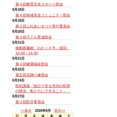
第４回教育文化スポーツ部会
8月18日
第４回地域安全コミュニティ部会
8月18日
第２回ふれあいまつり実行委員会
8月20日
第４回子ども育成部会
8月21日
移動図書館「わかくさ号」巡回
14:00～14:30
8月21日
第４回健康福祉部会
8月22日
第五回花踊り練習会
8月24日
防犯講座「統計で見る市内の犯罪
の状況 私たちにできること」
8月27日
第３回防災委員会
<<前月
2026年8月
翌月>>
日
月
火
水
木
金
土