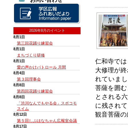
2026年8月のイベント
8月1日
第三回花踊り練習会
8月1日
まちづくり研修
仁和寺では
8月1日
愛の声かけパトロール 月間
大修理が終
8月4日
れていまし
第３回理事会
8月8日
菩薩を囲む
第四回花踊り練習会
とされる六
8月8日
「渋川なんでもやる会」スポコモ
に残されて
スイム
観音菩薩の
8月12日
第５回しぶはなちゃん広報室会議
8月17日