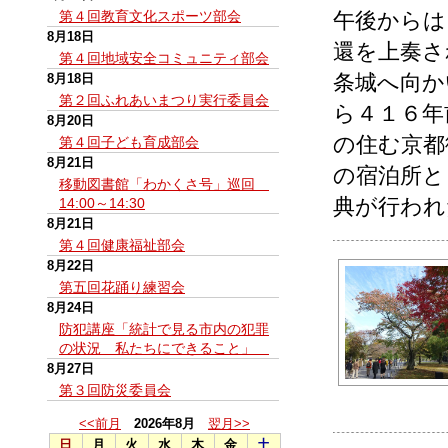
第４回教育文化スポーツ部会
午後からは
8月18日
還を上奏さ
第４回地域安全コミュニティ部会
条城へ向か
8月18日
第２回ふれあいまつり実行委員会
ら４１６年
8月20日
の住む京都
第４回子ども育成部会
8月21日
の宿泊所と
移動図書館「わかくさ号」巡回
典が行われ
14:00～14:30
8月21日
第４回健康福祉部会
8月22日
第五回花踊り練習会
8月24日
防犯講座「統計で見る市内の犯罪
の状況 私たちにできること」
8月27日
第３回防災委員会
<<前月
2026年8月
翌月>>
日
月
火
水
木
金
土