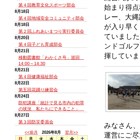
第４回教育文化スポーツ部会
始まり得点
8月18日
レー、大縄
第４回地域安全コミュニティ部会
8月18日
が入り早く
第２回ふれあいまつり実行委員会
ていました
8月20日
第４回子ども育成部会
ンドゴルフ
8月21日
揮していま
移動図書館「わかくさ号」巡回
14:00～14:30
8月21日
第４回健康福祉部会
8月22日
第五回花踊り練習会
8月24日
防犯講座「統計で見る市内の犯罪
の状況 私たちにできること」
8月27日
第３回防災委員会
みなさん、
<<前月
2026年8月
翌月>>
運営にご尽
日
月
火
水
木
金
土