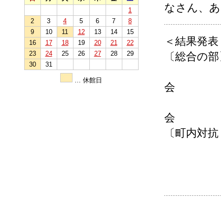
なさん、あ
1
2
3
4
5
6
7
8
9
10
11
12
13
14
15
＜結果発表
16
17
18
19
20
21
22
23
24
25
26
27
28
29
〔総合の部
30
31
・準優
… 休館日
会
・第三
会
〔町内対抗
・優勝
・準優
・第三