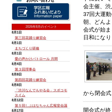
会主催、渋
37回大運
朝、どんよ
2026年8月のイベント
会式が始ま
8月1日
日和になり
第三回花踊り練習会
8月1日
まちづくり研修
8月1日
愛の声かけパトロール 月間
8月4日
第３回理事会
8月8日
第四回花踊り練習会
8月8日
「渋川なんでもやる会」スポコモ
から閉会式
スイム
8月12日
第５回しぶはなちゃん広報室会議
開会式が終
8月17日