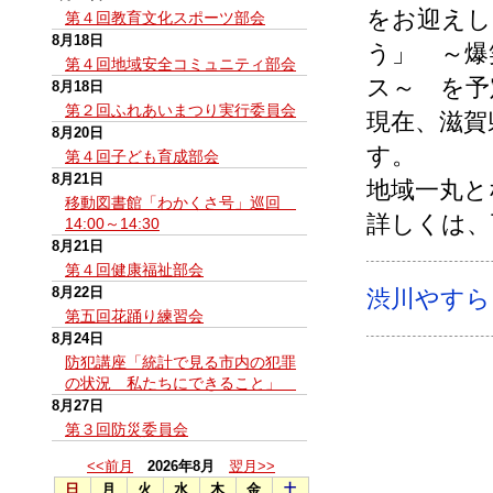
をお迎えし
第４回教育文化スポーツ部会
8月18日
う」 ～爆
第４回地域安全コミュニティ部会
ス～ を予
8月18日
第２回ふれあいまつり実行委員会
現在、滋賀
8月20日
す。
第４回子ども育成部会
8月21日
地域一丸と
移動図書館「わかくさ号」巡回
詳しくは、
14:00～14:30
8月21日
第４回健康福祉部会
8月22日
渋川やすら
第五回花踊り練習会
8月24日
防犯講座「統計で見る市内の犯罪
の状況 私たちにできること」
8月27日
第３回防災委員会
<<前月
2026年8月
翌月>>
日
月
火
水
木
金
土