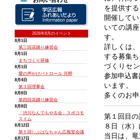
を提供する
開催してい
いての講座
2026年8月のイベント
す。
8月1日
詳しくは、
第三回花踊り練習会
8月1日
する募集ち
まちづくり研修
づくりセン
8月1日
愛の声かけパトロール 月間
参加申込書
8月4日
います。
第３回理事会
8月8日
多くのお申
第四回花踊り練習会
8月8日
「渋川なんでもやる会」スポコモ
第１回目の
スイム
８日（水）
8月12日
第５回しぶはなちゃん広報室会議
当日は、竜
8月17日