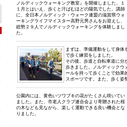
ノルディックウォーキング教室』を開催しました。１
１月とはいえ、歩くと汗ばむほどの陽気でした。講師
に、全日本ノルディック・ウォーク連盟の滋賀県ウォ
ーキングライフマイスター高野元男さんをお迎えし、
総勢２９人でノルディックウォーキングを体験しまし
た。
まずは、準備運動をして身体
で歩く練習をしました。
その後、歩道と自転車道に分
歩きました。ノルディックウ
ールを持って歩くことで効果
スポーツです。また、歩く姿
公園内には、黄色いツワブキの花がたくさん咲いてい
ました。また、市老人クラブ連合会より寄贈された桜
の木なども見ながら、楽しく運動できる良い機会とな
りました。