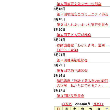
第４回教育文化スポーツ部会
8月18日
第４回地域安全コミュニティ部会
8月18日
第２回ふれあいまつり実行委員会
8月20日
第４回子ども育成部会
8月21日
移動図書館「わかくさ号」巡回
14:00～14:30
8月21日
第４回健康福祉部会
8月22日
第五回花踊り練習会
8月24日
防犯講座「統計で見る市内の犯罪
の状況 私たちにできること」
8月27日
第３回防災委員会
<<前月
2026年8月
翌月>>
日
月
火
水
木
金
土