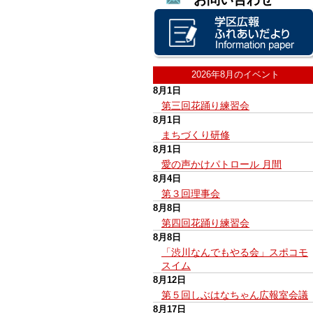
2026年8月のイベント
8月1日
第三回花踊り練習会
8月1日
まちづくり研修
8月1日
愛の声かけパトロール 月間
8月4日
第３回理事会
8月8日
第四回花踊り練習会
8月8日
「渋川なんでもやる会」スポコモ
スイム
8月12日
第５回しぶはなちゃん広報室会議
8月17日