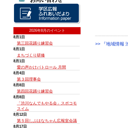
2026年8月のイベント
8月1日
第三回花踊り練習会
>> 『地域情報 渋
8月1日
まちづくり研修
8月1日
愛の声かけパトロール 月間
8月4日
第３回理事会
8月8日
第四回花踊り練習会
8月8日
「渋川なんでもやる会」スポコモ
スイム
8月12日
第５回しぶはなちゃん広報室会議
8月17日