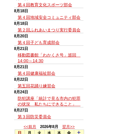
第４回教育文化スポーツ部会
8月18日
第４回地域安全コミュニティ部会
8月18日
第２回ふれあいまつり実行委員会
8月20日
第４回子ども育成部会
8月21日
移動図書館「わかくさ号」巡回
14:00～14:30
8月21日
第４回健康福祉部会
8月22日
第五回花踊り練習会
8月24日
防犯講座「統計で見る市内の犯罪
の状況 私たちにできること」
8月27日
第３回防災委員会
<<前月
2026年8月
翌月>>
日
月
火
水
木
金
土