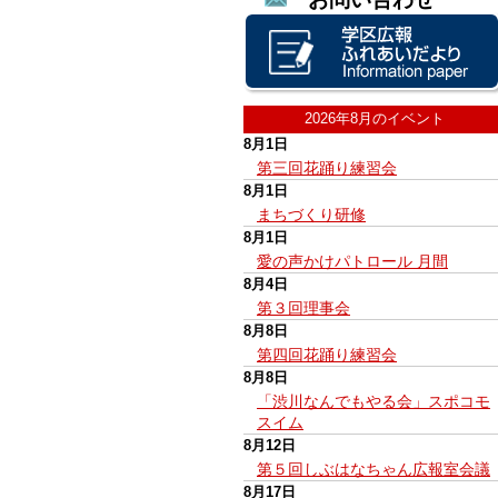
2026年8月のイベント
8月1日
第三回花踊り練習会
8月1日
まちづくり研修
8月1日
愛の声かけパトロール 月間
8月4日
第３回理事会
8月8日
第四回花踊り練習会
8月8日
「渋川なんでもやる会」スポコモ
スイム
8月12日
第５回しぶはなちゃん広報室会議
8月17日