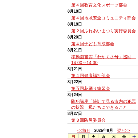
第４回教育文化スポーツ部会
8月18日
第４回地域安全コミュニティ部会
8月18日
第２回ふれあいまつり実行委員会
8月20日
第４回子ども育成部会
8月21日
移動図書館「わかくさ号」巡回
14:00～14:30
8月21日
第４回健康福祉部会
8月22日
第五回花踊り練習会
8月24日
防犯講座「統計で見る市内の犯罪
の状況 私たちにできること」
8月27日
第３回防災委員会
<<前月
2026年8月
翌月>>
日
月
火
水
木
金
土